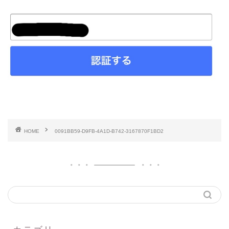
HOME
0091BB59-D9FB-4A1D-B742-3167870F1BD2