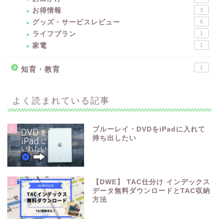
お得情報
3
グッズ・サービスレビュー
6
ライフプラン
1
家電
1
1
知育・教育
よく読まれている記事
1
ブルーレイ・DVDをiPadに入れて
持ち出したい
2
【DWE】 TAC仕分け インデックス
データ無料ダウンロードとTAC収納
方法