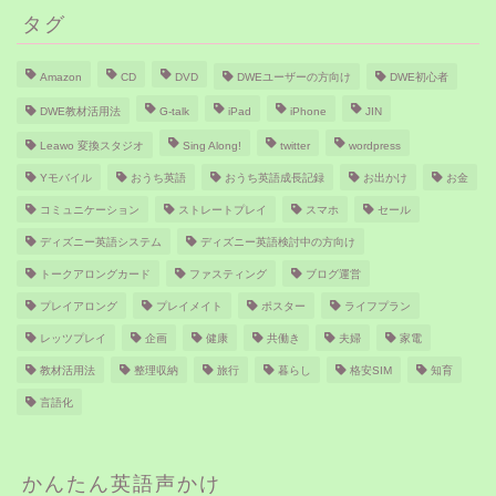
タグ
Amazon
CD
DVD
DWEユーザーの方向け
DWE初心者
DWE教材活用法
G-talk
iPad
iPhone
JIN
Leawo 変換スタジオ
Sing Along!
twitter
wordpress
Yモバイル
おうち英語
おうち英語成長記録
お出かけ
お金
コミュニケーション
ストレートプレイ
スマホ
セール
ディズニー英語システム
ディズニー英語検討中の方向け
トークアロングカード
ファスティング
ブログ運営
プレイアロング
プレイメイト
ポスター
ライフプラン
レッツプレイ
企画
健康
共働き
夫婦
家電
教材活用法
整理収納
旅行
暮らし
格安SIM
知育
言語化
かんたん英語声かけ