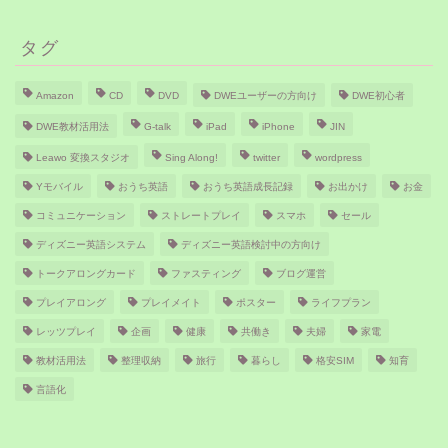
タグ
Amazon
CD
DVD
DWEユーザーの方向け
DWE初心者
DWE教材活用法
G-talk
iPad
iPhone
JIN
Leawo 変換スタジオ
Sing Along!
twitter
wordpress
Yモバイル
おうち英語
おうち英語成長記録
お出かけ
お金
コミュニケーション
ストレートプレイ
スマホ
セール
ディズニー英語システム
ディズニー英語検討中の方向け
トークアロングカード
ファスティング
ブログ運営
プレイアロング
プレイメイト
ポスター
ライフプラン
レッツプレイ
企画
健康
共働き
夫婦
家電
教材活用法
整理収納
旅行
暮らし
格安SIM
知育
言語化