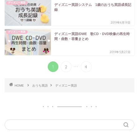
ディズニー英語
ディズニー英語システム 1歳のおうち英語成長記
録
2019年6月19日
ディズニー英語
ディズニー英語/DWE 歌CD・DVD映像の再生時
間・曲数・容量まとめ
2019年5月27日
...
1
2
4
HOME
おうち英語
ディズニー英語