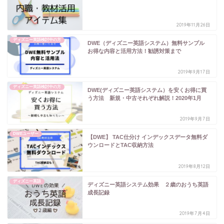
2019年11月26日
ディズニー英語検討中の方
DWE（ディズニー英語システム）無料サンプル
お得な内容と活用方法！勧誘対策まで
2019年9月17日
ディズニー英語検討中の方
DWE(ディズニー英語システム）を安くお得に買
う方法 新規・中古それぞれ解説！2020年1月
2019年9月7日
DWEユーザー
【DWE】 TAC仕分け インデックスデータ無料ダ
ウンロードとTAC収納方法
2019年8月12日
ディズニー英語
ディズニー英語システム効果 ２歳のおうち英語
成長記録
2019年7月4日