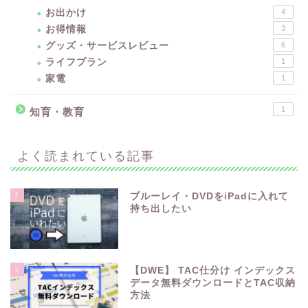
お出かけ
4
お得情報
3
グッズ・サービスレビュー
6
ライフプラン
1
家電
1
1
知育・教育
よく読まれている記事
1
ブルーレイ・DVDをiPadに入れて
持ち出したい
2
【DWE】 TAC仕分け インデックス
データ無料ダウンロードとTAC収納
方法