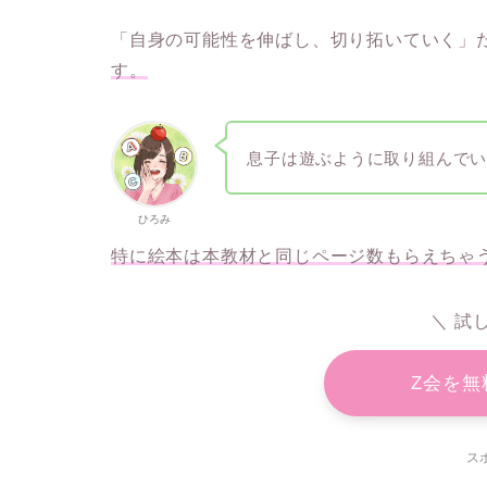
「自身の可能性を伸ばし、切り拓いていく」
す。
息子は遊ぶように取り組んで
ひろみ
特に絵本は本教材と同じページ数もらえちゃ
＼ 試
Z会を無
ス