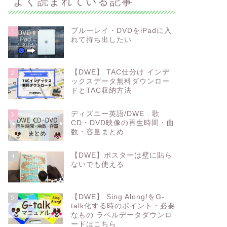
よく読まれている記事
ブルーレイ・DVDをiPadに入
1
れて持ち出したい
【DWE】 TAC仕分け インデ
2
ックスデータ無料ダウンロー
ドとTAC収納方法
ディズニー英語/DWE 歌
3
CD・DVD映像の再生時間・曲
数・容量まとめ
【DWE】ポスターは壁に貼ら
4
ないでも使える
【DWE】 Sing Along!をG-
5
talk化する時のポイント・必要
なもの ラベルデータダウンロ
ードはこちら