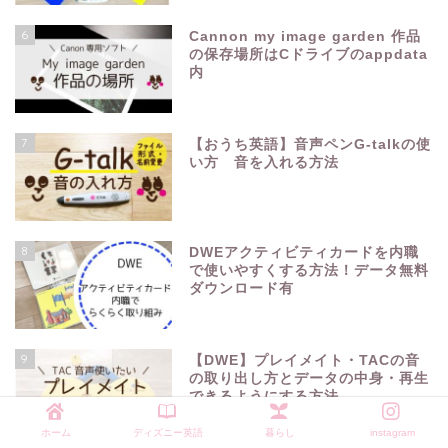
6
Cannon my image garden 作品
の保存場所はCドライブのappdata
内
7
【おうち英語】音声ペンG-talkの使
い方 音を入れる方法
8
DWEアクティビティカードを内職
で使いやすくする方法！データ無料
ダウンロード有
9
【DWE】プレイメイト・TACの音
の取り出し方とデータの中身・再生
できるようにする方法
ホーム
ディズニー英語
暮らし
instagram