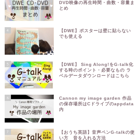
DVD映像の再生時間・曲数・容量ま
とめ
4
【DWE】ポスターは壁に貼らない
でも使える
5
【DWE】 Sing Along!をG-talk化
する時のポイント・必要なもの ラ
ベルデータダウンロードはこちら
6
Cannon my image garden 作品
の保存場所はCドライブのappdata
内
7
【おうち英語】音声ペンG-talkの使
い方 音を入れる方法