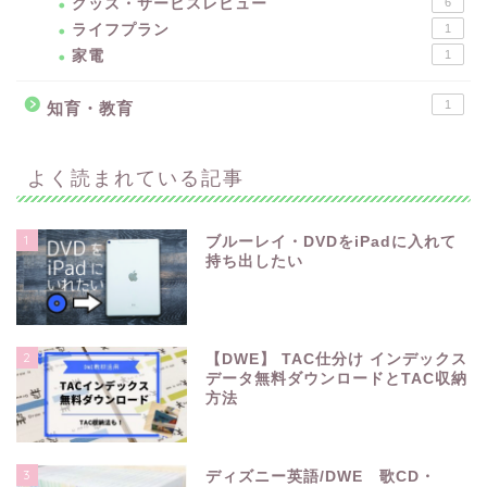
グッズ・サービスレビュー
6
ライフプラン
1
家電
1
1
知育・教育
よく読まれている記事
1
ブルーレイ・DVDをiPadに入れて
持ち出したい
2
【DWE】 TAC仕分け インデックス
データ無料ダウンロードとTAC収納
方法
3
ディズニー英語/DWE 歌CD・