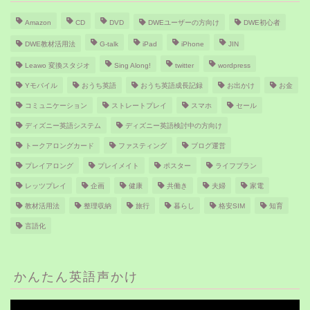
Amazon
CD
DVD
DWEユーザーの方向け
DWE初心者
DWE教材活用法
G-talk
iPad
iPhone
JIN
Leawo 変換スタジオ
Sing Along!
twitter
wordpress
Yモバイル
おうち英語
おうち英語成長記録
お出かけ
お金
コミュニケーション
ストレートプレイ
スマホ
セール
ディズニー英語システム
ディズニー英語検討中の方向け
トークアロングカード
ファスティング
ブログ運営
プレイアロング
プレイメイト
ポスター
ライフプラン
レッツプレイ
企画
健康
共働き
夫婦
家電
教材活用法
整理収納
旅行
暮らし
格安SIM
知育
言語化
かんたん英語声かけ
動