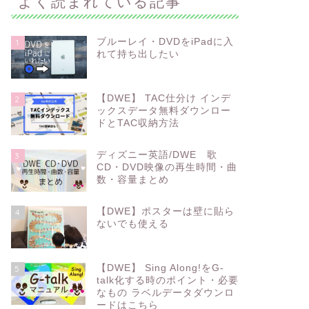
よく読まれている記事
ブルーレイ・DVDをiPadに入
1
れて持ち出したい
【DWE】 TAC仕分け インデ
2
ックスデータ無料ダウンロー
ドとTAC収納方法
ディズニー英語/DWE 歌
3
CD・DVD映像の再生時間・曲
数・容量まとめ
【DWE】ポスターは壁に貼ら
4
ないでも使える
【DWE】 Sing Along!をG-
5
talk化する時のポイント・必要
なもの ラベルデータダウンロ
ードはこちら