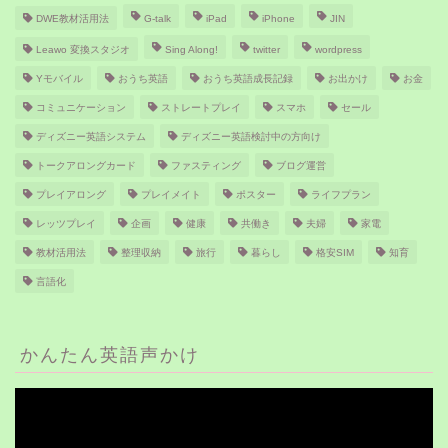
DWE教材活用法
G-talk
iPad
iPhone
JIN
Leawo 変換スタジオ
Sing Along!
twitter
wordpress
Yモバイル
おうち英語
おうち英語成長記録
お出かけ
お金
コミュニケーション
ストレートプレイ
スマホ
セール
ディズニー英語システム
ディズニー英語検討中の方向け
トークアロングカード
ファスティング
ブログ運営
プレイアロング
プレイメイト
ポスター
ライフプラン
レッツプレイ
企画
健康
共働き
夫婦
家電
教材活用法
整理収納
旅行
暮らし
格安SIM
知育
言語化
かんたん英語声かけ
動
画
プ