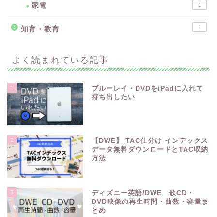
家電
1
1
知育・教育
よく読まれている記事
1
ブルーレイ・DVDをiPadに入れて
持ち出したい
2
【DWE】 TAC仕分け インデックス
データ無料ダウンロードとTAC収納
方法
3
ディズニー英語/DWE 歌CD・
DVD映像の再生時間・曲数・容量ま
とめ