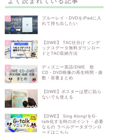
よく読まれている記事
ブルーレイ・DVDをiPadに入
1
れて持ち出したい
【DWE】 TAC仕分け インデ
2
ックスデータ無料ダウンロー
ドとTAC収納方法
ディズニー英語/DWE 歌
3
CD・DVD映像の再生時間・曲
数・容量まとめ
【DWE】ポスターは壁に貼ら
4
ないでも使える
【DWE】 Sing Along!をG-
5
talk化する時のポイント・必要
なもの ラベルデータダウンロ
ードはこちら