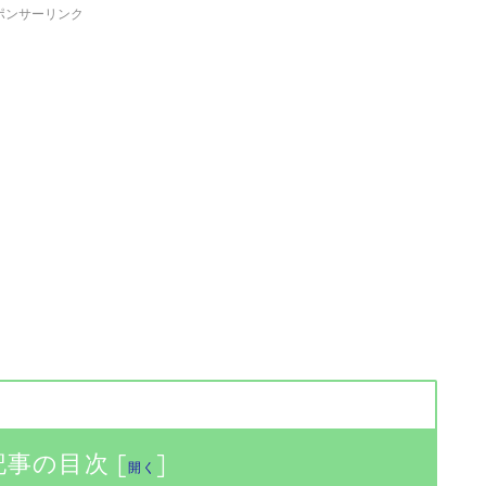
ポンサーリンク
記事の目次
[
]
開く